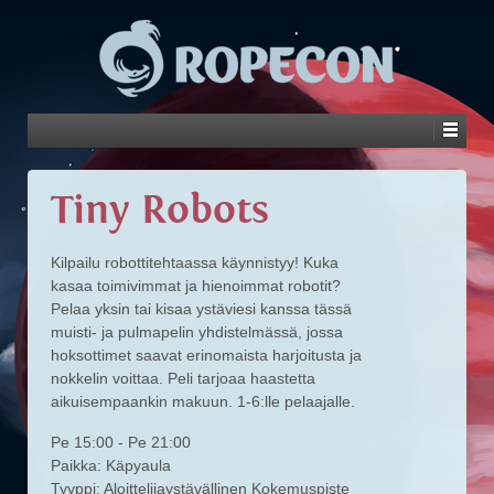
Tiny Robots
Kilpailu robottitehtaassa käynnistyy! Kuka
kasaa toimivimmat ja hienoimmat robotit?
Pelaa yksin tai kisaa ystäviesi kanssa tässä
muisti- ja pulmapelin yhdistelmässä, jossa
hoksottimet saavat erinomaista harjoitusta ja
nokkelin voittaa. Peli tarjoaa haastetta
aikuisempaankin makuun. 1-6:lle pelaajalle.
Pe 15:00 - Pe 21:00
Paikka: Käpyaula
Tyyppi: Aloittelijaystävällinen Kokemuspiste