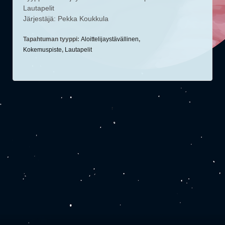
Lautapelit
Järjestäjä: Pekka Koukkula
Tapahtuman tyyppi:
Aloittelijaystävällinen
,
Kokemuspiste
,
Lautapelit
↑