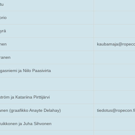
tu
orio
Öyrä
inen
kaubamaja@ropecon
iranen
asniemi ja Niilo Paasivirta
tröm ja Katariina Pirttijärvi
anen (graafikko Anayte Delahay)
tiedotus@ropecon.f
uikkonen ja Juha Sihvonen