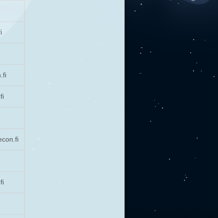
i
i
fi
fi
con.fi
fi