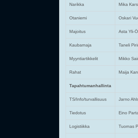
Narikka
Mika Kars
Otaniemi
Oskari Vu
Majoitus
Asta Yli-
Kaubamaja
Taneli Pir
Myyntiartikkelit
Mikko Sa
Rahat
Maija Kang
Tapahtumanhallinta
TS/Info/turvallisuus
Jarno Ahls
Tiedotus
Eino Part
Logistiikka
Tuomas P