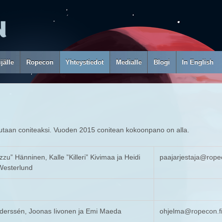
jälle
Ropecon
Yhteystiedot
Medialle
Blogi
In English
utaan coniteaksi. Vuoden 2015 conitean kokoonpano on alla.
zu” Hänninen, Kalle ”Killeri” Kivimaa ja Heidi
paajarjestaja@ropec
Westerlund
derssén, Joonas Iivonen ja Emi Maeda
ohjelma@ropecon.f