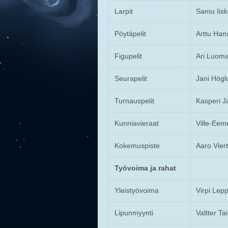
Larpit
Samu Iisk
Pöytäpelit
Arttu Han
Figupelit
Ari Luom
Seurapelit
Jani Högl
Turnauspelit
Kasperi J
Kunniavieraat
Ville-Eem
Kokemuspiste
Aaro Viert
Työvoima ja rahat
Yleistyövoima
Virpi Lep
Lipunmyynti
Valtter Ta