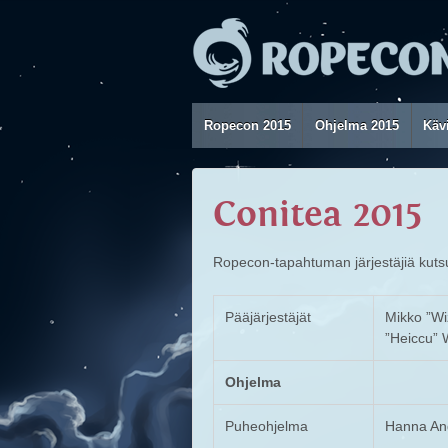
Ropecon 2015
Ohjelma 2015
Kävi
Conitea 2015
Ropecon-tapahtuman järjestäjiä kuts
Pääjärjestäjät
Mikko ”Wiz
”Heiccu” 
Ohjelma
Puheohjelma
Hanna An