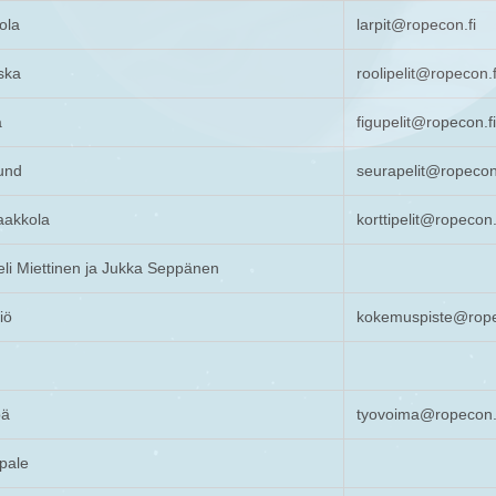
ola
larpit@ropecon.fi
ska
roolipelit@ropecon.f
a
figupelit@ropecon.f
und
seurapelit@ropecon.
aakkola
korttipelit@ropecon.
eli Miettinen ja Jukka Seppänen
iö
kokemuspiste@rope
pä
tyovoima@ropecon.
ipale