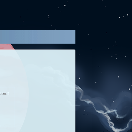
on.fi
i