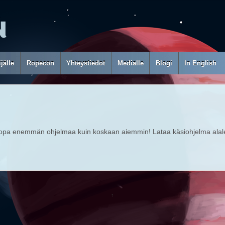
jälle
Ropecon
Yhteystiedot
Medialle
Blogi
In English
pa enemmän ohjelmaa kuin koskaan aiemmin! Lataa käsiohjelma alale
↑