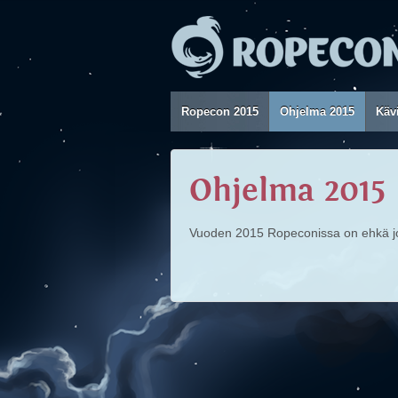
Ropecon 2015
Ohjelma 2015
Kävi
Ohjelma 2015
Vuoden 2015 Ropeconissa on ehkä jo