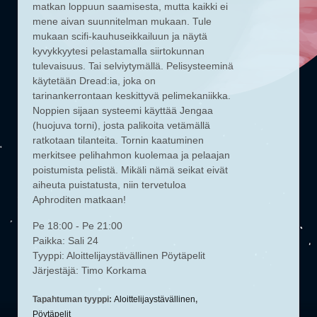
matkan loppuun saamisesta, mutta kaikki ei
mene aivan suunnitelman mukaan. Tule
mukaan scifi-kauhuseikkailuun ja näytä
kyvykkyytesi pelastamalla siirtokunnan
tulevaisuus. Tai selviytymällä. Pelisysteeminä
käytetään Dread:ia, joka on
tarinankerrontaan keskittyvä pelimekaniikka.
Noppien sijaan systeemi käyttää Jengaa
(huojuva torni), josta palikoita vetämällä
ratkotaan tilanteita. Tornin kaatuminen
merkitsee pelihahmon kuolemaa ja pelaajan
poistumista pelistä. Mikäli nämä seikat eivät
aiheuta puistatusta, niin tervetuloa
Aphroditen matkaan!
Pe 18:00 - Pe 21:00
Paikka: Sali 24
Tyyppi: Aloittelijaystävällinen Pöytäpelit
Järjestäjä: Timo Korkama
Tapahtuman tyyppi:
Aloittelijaystävällinen
,
Pöytäpelit