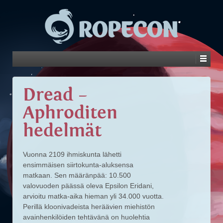
Dread –
Aphroditen
hedelmät
Vuonna 2109 ihmiskunta lähetti
ensimmäisen siirtokunta-aluksensa
matkaan. Sen määränpää: 10.500
valovuoden päässä oleva Epsilon Eridani,
arvioitu matka-aika hieman yli 34.000 vuotta.
Perillä kloonivadeista heräävien miehistön
avainhenkilöiden tehtävänä on huolehtia