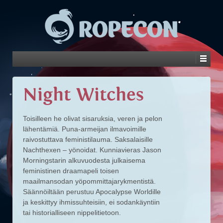
Night Witches
Toisilleen he olivat sisaruksia, veren ja pelon
lähentämiä. Puna-armeijan ilmavoimille
raivostuttava feministilauma. Saksalaisille
Nachthexen – yönoidat. Kunniavieras Jason
Morningstarin alkuvuodesta julkaisema
feministinen draamapeli toisen
maailmansodan yöpommittajarykmentistä.
Säännöiltään perustuu Apocalypse Worldille
ja keskittyy ihmissuhteisiin, ei sodankäyntiin
tai historialliseen nippelitietoon.